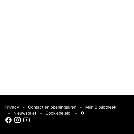
Privacy
Contact en openingsuren
Mijn Bibliotheek
Nieuwsbrief
Cookiebeleid
lcp.nv
Facebook
Instagram
Youtube
2026
©