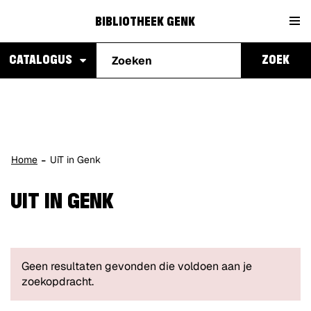
Naar
Bibliotheek
content
BIBLIOTHEEK GENK
Waarmee
Genk
CATALOGUS
ZOEK
kunnen
we je
helpen?
Home
UiT in Genk
UIT IN GENK
Geen resultaten gevonden die voldoen aan je
zoekopdracht.