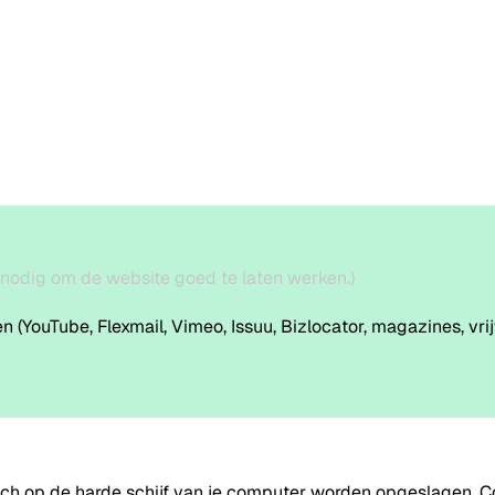
 nodig om de website goed te laten werken.)
YouTube, Flexmail, Vimeo, Issuu, Bizlocator, magazines, vrijwi
isch op de harde schijf van je computer worden opgeslagen. 