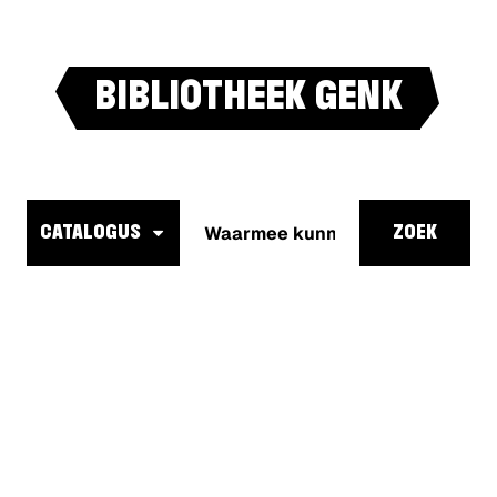
BIBLIOTHEEK GENK
Waarmee
kunnen
CATALOGUS
ZOEK
we je
helpen?