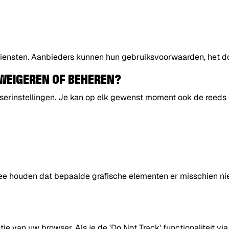
iensten. Aanbieders kunnen hun gebruiksvoorwaarden, het doel
 WEIGEREN OF BEHEREN?
owserinstellingen. Je kan op elk gewenst moment ook de reeds
ee houden dat bepaalde grafische elementen er misschien nie
ie van uw browser. Als je de 'Do Not Track' functionaliteit vi