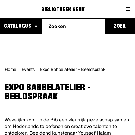
Naar
Bibliotheek
content
BIBLIOTHEEK GENK
Waarmee
Genk
CATALOGUS
ZOEK
kunnen
we je
helpen?
Home
Events
Expo Babbelatelier - Beeldspraak
EXPO BABBELATELIER -
BEELDSPRAAK
Wekelijks komt in de Bib een kleurrijk gezelschap samen
om Nederlands te oefenen en creatieve talenten te
ontdekken. Beeldend kunstenaar Youssef Hajam