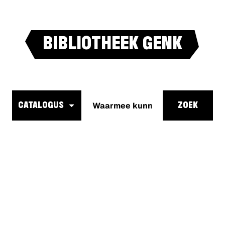
BIBLIOTHEEK GENK
Waarmee
kunnen
CATALOGUS
ZOEK
we je
helpen?