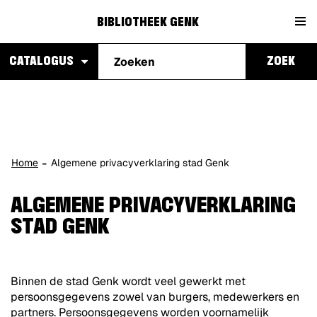
Naar
Bibliotheek
content
BIBLIOTHEEK GENK
Waarmee
Genk
CATALOGUS
ZOEK
kunnen
we je
helpen?
Home
Algemene privacyverklaring stad Genk
ALGEMENE PRIVACYVERKLARING
STAD GENK
Binnen de stad Genk wordt veel gewerkt met
persoonsgegevens zowel van burgers, medewerkers en
partners. Persoonsgegevens worden voornamelijk